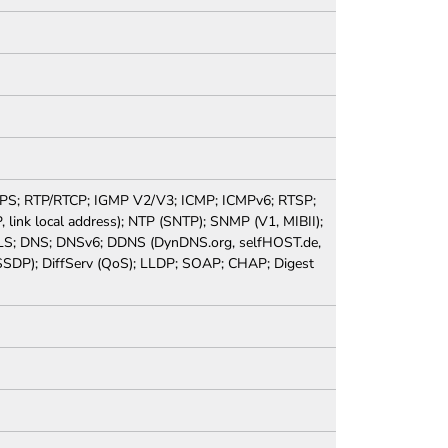
TPS; RTP/RTCP; IGMP V2/V3; ICMP; ICMPv6; RTSP;
link local address); NTP (SNTP); SNMP (V1, MIBII);
TLS; DNS; DNSv6; DDNS (DynDNS.org, selfHOST.de,
SSDP); DiffServ (QoS); LLDP; SOAP; CHAP; Digest