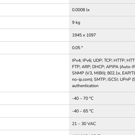
0.0008 lx
9 kg
1945 x 1097
0.05 °
IPv4; IPv6; UDP; TCP; HTTP; HT
FTP; ARP; DHCP; APIPA (Auto-IP, 
SNMP (V3, MIBII); 802.1x, EAP/
no-ip.com); SMTP; iSCSI; UPnP (
authentication
-40 – 70 °C
-40 – 65 °C
21 – 30 VAC