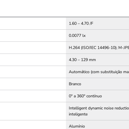
1.60 – 4.70 /F
0.0077 lx
H.264 (ISO/IEC 14496-10); M-JP
4.30 – 129 mm
Automático (com substituição ma
Branco
0° a 360° contínuo
Intelligent dynamic noise reduc
inteligente
Alumínio